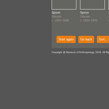
on
Spoon
Spoon
Spoon
xsan
Gitxsan
Gitxsan
Gitxsan
1800-1890
c. 1800-1890
c. 1800-1890
c. 1800-1890
Start again
Go back
Sort...
Copyright @ Museum of Anthropology, 2026. All Ri