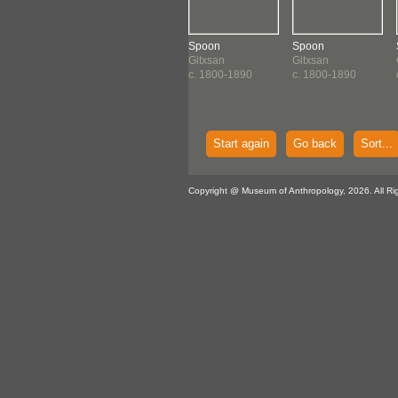
on
Spoon
Spoon
Spoon
xsan
Gitxsan
Gitxsan
Gitxsan
1800-1890
c. 1800-1890
c. 1800-1890
c. 1800-1890
Start again
Go back
Sort...
Copyright @ Museum of Anthropology, 2026. All Ri